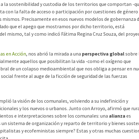
 a la sostenibilidad y custodia de los territorios que comportan -q
a con la falta de acceso o participación por cuestiones de género 
 los mismos. Precisamente en esos nuevos modelos de gobernanza d
 dado que el apego que mostramos por dicho territorio, está
el mismo, tal y como indicó Fátima Regina Cruz Souza, del proye
as en Acción
, nos abrió la mirada a una
perspectiva global
sobre 
almente aquellos que posibilitan la vida -como el oxígeno que
bral de un colapso medioambiental que nos obliga a pensar en nu
social frente al auge de la ficción de seguridad de las fuerzas
amplió la visión de los comunales, volviendo a su indefinición y
icionales y los nuevos o urbanos. Junto con Arroyo, afirmó que rura
entos e interpretaciones sobre los comunales: una
alianza
es
 un sistema de organización y reparto de territorio y bienes soste
apitalistas y ecofeministas siempre? Estas y otras muchas cuestio
cita.