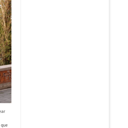
ear
 que