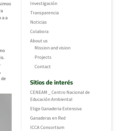
Investigación
usimos
ra
Transparencia
 a a
Noticias
Colabora
About us
Mission and vision
smo
Projects
is.
e
Contact
,
 de
Sitios de interés
CENEAM _ Centro Nacional de
Educación Ambiental
Elige Ganaderia Extensiva
Ganaderas en Red
ICCA Consortium