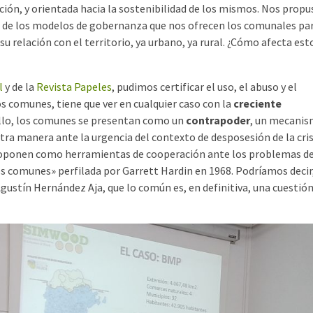
ación, y orientada hacia la sostenibilidad de los mismos. Nos prop
as de los modelos de gobernanza que nos ofrecen los comunales pa
 relación con el territorio, ya urbano, ya rural. ¿Cómo afecta esto
l
y de la
Revista Papeles
, pudimos certificar el uso, el abuso y el
s comunes, tiene que ver en cualquier caso con la
creciente
ello, los comunes se presentan como un
contrapoder
, un mecani
otra manera ante la urgencia del contexto de desposesión de la cris
roponen como herramientas de cooperación ante los problemas d
 los comunes» perfilada por Garrett Hardin en 1968. Podríamos decir
 Agustín Hernández Aja, que lo común es, en definitiva, una cuestión