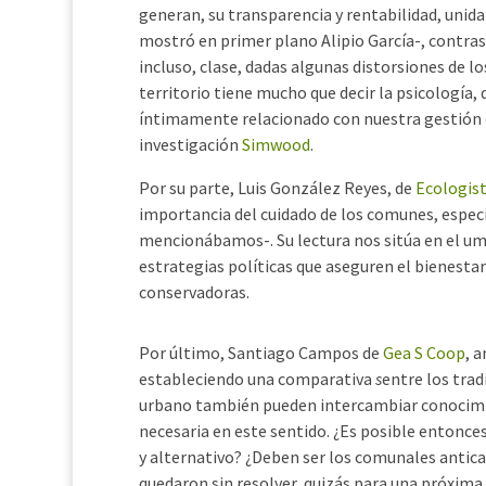
generan, su transparencia y rentabilidad, unida
mostró en primer plano Alipio García-, contrast
incluso, clase, dadas algunas distorsiones de
territorio tiene mucho que decir la psicología,
íntimamente relacionado con nuestra gestión d
investigación
Simwood
.
Por su parte, Luis González Reyes, de
Ecologist
importancia del cuidado de los comunes, especi
mencionábamos-. Su lectura nos sitúa en el um
estrategias políticas que aseguren el bienestar 
conservadoras.
Por último, Santiago Campos de
Gea S Coop
, 
estableciendo una comparativa
s
entre los trad
urbano también pueden intercambiar conocimi
necesaria en este sentido. ¿Es posible entonces
y alternativo? ¿Deben ser los comunales antic
quedaron sin resolver, quizás para una próxima 