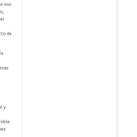
ue nos
o,
el
cto de
la
evas
l y
nible
nes