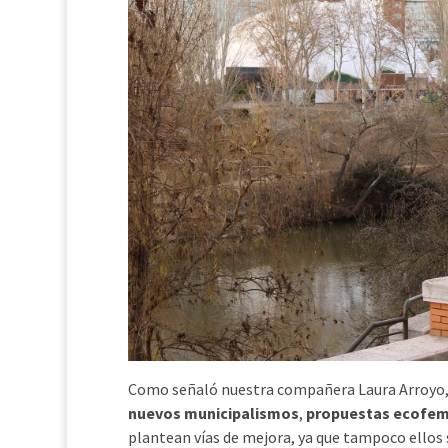
Como señaló nuestra compañera Laura Arroyo,
nuevos municipalismos
,
propuestas ecofemin
plantean vías de mejora, ya que tampoco ellos 