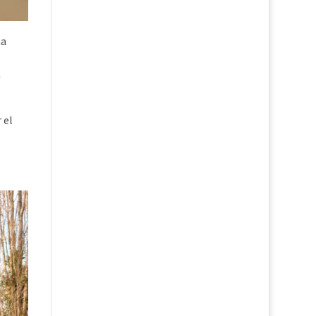
na
a
 el