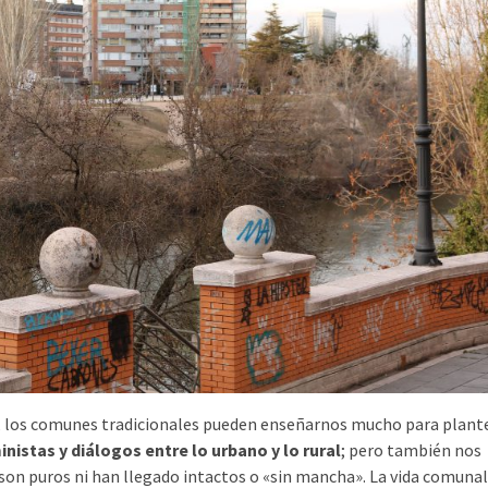
 los comunes tradicionales pueden enseñarnos mucho para plant
istas y diálogos entre lo urbano y lo rural
; pero también nos
son puros ni han llegado intactos o «sin mancha». La vida comunal