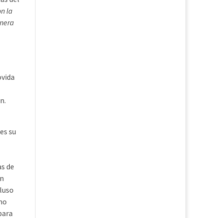
n la
anera
ovida
n.
es su
as de
en
cluso
mo
para