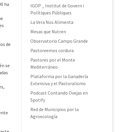
00 ha
IGOP _ Institut de Govern i
Polítiques Públiques
ue
La Vera Nos Alimenta
es
Mesas que Nutren
Observatorio Campo Grande
ros de
Pastoreemos cordura
Pastores por el Monte
én se
Mediterráneo
adas
Plataforma por la Ganadería
Extensiva y el Pastoralismo
es,
Podcast Contando Ovejas en
Spotify
Red de Municipios por la
ente
Agroecología
 este