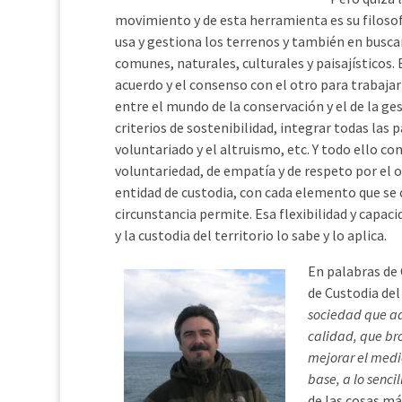
movimiento y de esta herramienta es su filosofí
usa y gestiona los terrenos y también en buscar
comunes, naturales, culturales y paisajísticos. 
acuerdo y el consenso con el otro para trabaj
entre el mundo de la conservación y el de la ge
criterios de sostenibilidad, integrar todas las
voluntariado y el altruismo, etc. Y todo ello co
voluntariedad, de empatía y de respeto por el o
entidad de custodia, con cada elemento que se 
circunstancia permite. Esa flexibilidad y capac
y la custodia del territorio lo sabe y lo aplica.
En palabras de 
de Custodia del
sociedad que ad
calidad, que bro
mejorar el medi
base, a lo sencil
de las cosas má