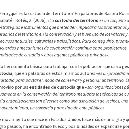
Pero ¿qué es la custodia del territorio? En palabras de Basora Roca,
Sabaté i Rotés, X. (2006), «
La
custodia del territorio
es un conjunto 
estrategias e instrumentos que pretenden implicar a los propietarios 
usuarios del territorio en la conservación y el buen uso de los valores y 
recursos naturales, culturales y paisajísticos. Para conseguirlo, prom
acuerdos y mecanismos de colaboración continua entre propietarios,
entidades de custodia y otros agentes públicos y privados
«.
La herramienta básica para trabajar con la población que usa o ge
stodia
, que en palabras de estos mismos autores «
es un procedimi
ustodia para pactar el modo de conservar y gestionar un territorio. El
romovido por las
entidades de custodia que «
son organizaciones pú
vamente en la conservación del territorio mediante las técnicas de c
odia organizaciones tan diversas como una asociación de vecinos, una
 ayuntamiento, un consorcio y otro tipo de ente público
«.
este movimiento que nace en Estados Unidos hace más de un siglo y q
siglo pasado, ha encontrado hueco y posibilidades de expandirse po