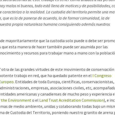
hay malos ni buenos, todo está lleno de matices y de posibilidades, co
 caracteriza a la realidad. La custodia del territorio permite una m
, que es la de ponerse de acuerdo, la de formar comunidad, la de
r nuestra propia naturaleza humana consiguiendo además nuestros
nde mayoritariamente que la custodia solo puede o debe ser prom
 que esta manera de hacer también puede ser asumida por las
conocimiento y recursos para trabajar mano a mano con la població
Y otra de las grandes virtudes de este movimiento de conservación 
potente trabajo en red, que ha quedado patente en el
I Congreso
Europeo
. Entidades de toda Europa, científicas, conservacionistas,
administraciones, empresas, asociaciones civiles, etc, acompañad
entidades americanas y canadienses de mucho peso y experiencia 
r the Environment
o el
Land Trust Acreditation Commission
), e in
emas de medio ambiente, unidas y colaborando todas bajo un mis
ma de Custodia del Territorio, poniendo nuestro granito de arena 