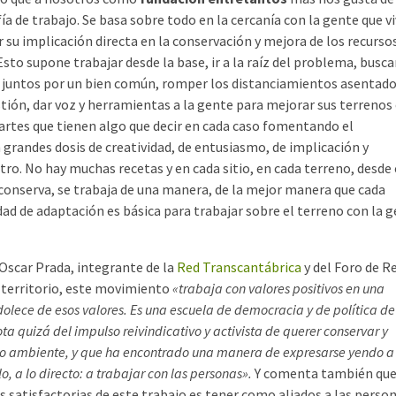
a de trabajo. Se basa sobre todo en la cercanía con la gente que vi
 su implicación directa en la conservación y mejora de los recurso
Esto supone trabajar desde la base, ir a la raíz del problema, buscar
ar juntos por un bien común, romper los distanciamientos asentad
stión, dar voz y herramientas a la gente para mejorar sus terrenos
 partes que tienen algo que decir en cada caso fomentando el
n grandes dosis de creatividad, de entusiasmo, de implicación y
tro. No hay muchas recetas y en cada sitio, en cada terreno, desde
conserva, se trabaja de una manera, de la mejor manera que cada
idad de adaptación es básica para trabajar sobre el terreno con la g
Oscar Prada, integrante de la
Red Transcantábrica
y del Foro de R
 territorio, este movimiento
«trabaja con valores positivos en una
olece de esos valores. Es una escuela de democracia y de política de
ta quizá del impulso reivindicativo y activista de querer conservar y
o ambiente, y que ha encontrado una manera de expresarse yendo a 
lo, a lo directo: a trabajar con las personas».
Y comenta también que
s satisfactorias de este trabajo es tener como aliados a las person