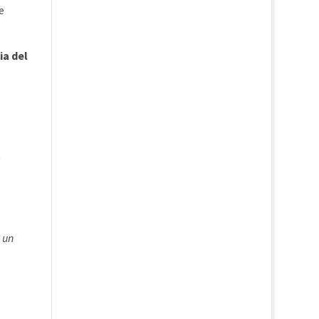
e
ia del
e
 un