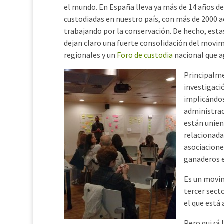
el mundo. En España lleva ya más de 14 años 
custodiadas en nuestro país, con más de 2000 a
trabajando por la conservación. De hecho, esta
dejan claro una fuerte consolidación del movim
regionales y un
Foro de custodia
nacional que ag
Principalme
investigaci
implicándos
administrac
están unie
relacionadas
asociacione
ganaderos e
Es un movim
tercer sect
el que está
Pero quizá 