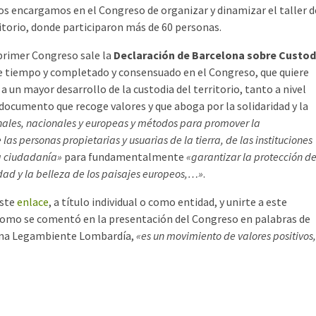
nos encargamos en el Congreso de organizar y dinamizar el taller d
ritorio, donde participaron más de 60 personas.
 primer Congreso sale la
Declaración de Barcelona sobre Custod
e tiempo y completado y consensuado en el Congreso, que quiere
a un mayor desarrollo de la custodia del territorio, tanto a nivel
ocumento que recoge valores y que aboga por la solidaridad y la
onales, nacionales y europeas y métodos para promover la
as personas propietarias y usuarias de la tierra, de las instituciones
la ciudadanía»
para fundamentalmente
«garantizar la protección d
idad y la belleza de los paisajes europeos,…»
.
este
enlace
, a título individual o como entidad, y unirte a este
 como se comentó en la presentación del Congreso en palabras de
iana Legambiente Lombardía,
«es un movimiento de valores positivos,