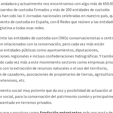
de andadura y actualmente nos encontramos con algo más de 650.0
cuerdos de custodia firmados y más de 200 entidades de custodia
s han sido las V Jornadas nacionales celebradas en nuestro país, q
iento de custodia en España, con 8 Redes que reúnen a las entidad
lutina a todas esas redes.
nte las entidades de custodia son ONGs conservacionistas o cent
ón relacionados con la conservación, pero cada vez más están
e entidades públicas como ayuntamientos, diputaciones,
iones regionales e incluso confederaciones hidrográficas. Y tambi
ndo cada vez más a este movimiento sectores como empresas priv
 con la extracción de recursos naturales o el uso del territorio,
s de cazadores, asociaciones de propietarios de tierras, agricultor
xtensivos, etc.
iento social muy potente que da voz y posibilidad de actuación al
or social, para la conservación del patrimonio común y principalm
 asentado en terrenos privados.
lo que a nosotros como
fundación entretantos
más nos gusta de