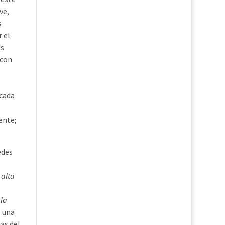
ve,
s
 el
os
 con
 cada
ente;
edes
 alta
la
 una
as del