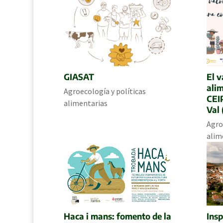
GIASAT
El v
alim
Agroecología y políticas
CEI
alimentarias
Val 
Agro
alim
Haca i mans: fomento de la
Insp