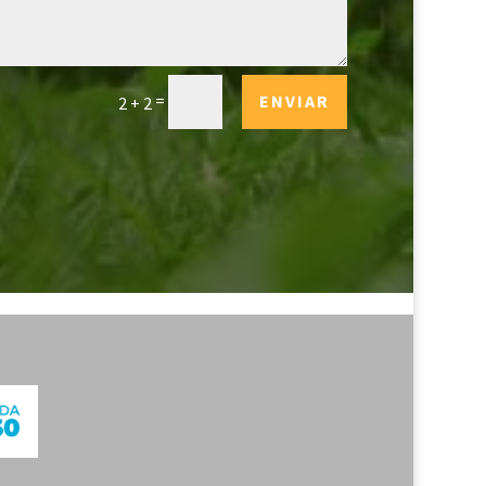
=
ENVIAR
2 + 2